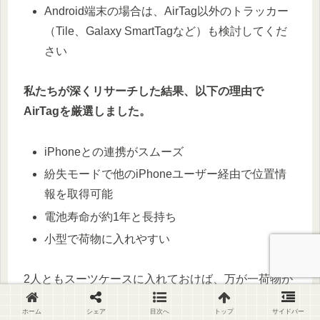
Android端末の場合は、AirTag以外のトラッカー
（Tile、Galaxy SmartTagなど）も検討してくだ
さい
私たちが深くリサーチした結果、以下の理由で
AirTagを厳選しました。
iPhoneとの連携がスムーズ
紛失モードで他のiPhoneユーザー経由で位置情
報を取得可能
電池寿命が約1年と長持ち
小型で荷物に入れやすい
2人ともスーツケースに入れておけば、万が一荷物が
別々になっても、それぞれ追跡できます。
ホーム
シェア
目次へ
トップ
サイドバー