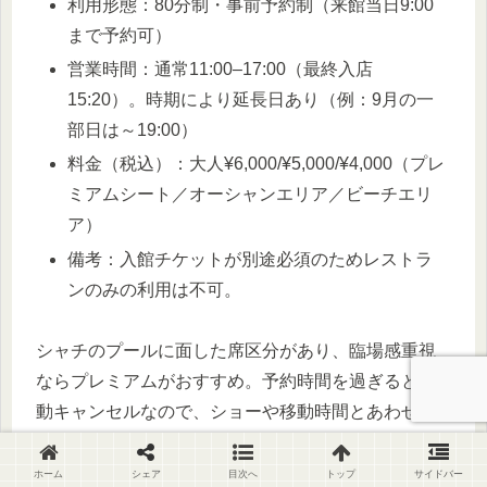
利用形態：80分制・事前予約制（来館当日9:00
まで予約可）
営業時間：通常11:00–17:00（最終入店
15:20）。時期により延長日あり（例：9月の一
部日は～19:00）
料金（税込）：大人¥6,000/¥5,000/¥4,000（プレ
ミアムシート／オーシャンエリア／ビーチエリ
ア）
備考：入館チケットが別途必須のためレストラ
ンのみの利用は不可。
シャチのプールに面した席区分があり、臨場感重視
ならプレミアムがおすすめ。予約時間を過ぎると自
動キャンセルなので、ショーや移動時間とあわせて
計画をしましょう。
ホーム
シェア
目次へ
トップ
サイドバー