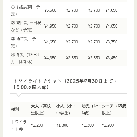
① お盆期間（予
¥5,500
¥2,700
¥2,700
¥4,650
定）
② 繁忙期 土日祝
¥4,950
¥2,700
¥2,700
¥4,050
など（予定）
③ 通常期（予
¥4,650
¥2,700
¥2,700
¥3,750
定）
④ 冬期（12〜3
¥4,350
¥2,550
¥2,550
¥3,450
月・除春休）
トワイライトチケット（2025年9月30日まで・
15:00以降入館）
大人（高校
小人（小・
幼児（4〜
シニア（65歳
種別
生以上）
中学生）
6歳）
以上）
トワイラ
¥2,200
¥1,300
¥1,300
¥2,200
イト券