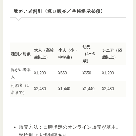
障がい者割引（窓口販売／手帳提示必須）
幼児
大人（高校
小人（小・
シニア（65
種別／対象
（4〜6
生以上）
中学生）
歳以上）
歳）
障がい者本
¥1,200
¥650
¥650
¥1,200
人
付添者（1
¥2,480
¥1,440
¥1,440
¥2,480
名まで）
販売方法：日時指定のオンライン販売が基本。
繁忙期は入場制限あり。