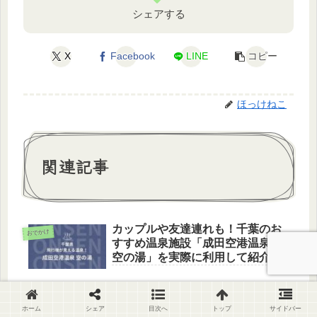
シェアする
X
Facebook
LINE
コピー
ほっけねこ
関連記事
カップルや友達連れも！千葉のお
おでかけ
すすめ温泉施設「成田空港温泉
空の湯」を実際に利用して紹介
酒田観光なら行きたいおすすめス
おでかけ
ホーム
シェア
目次へ
トップ
サイドバー
ポット本間美術館！実際の様子と