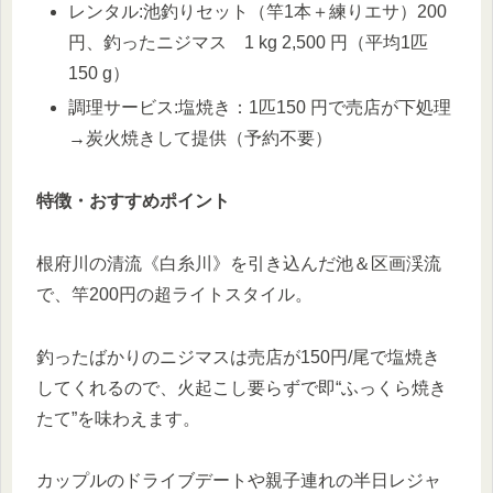
レンタル:池釣りセット（竿1本＋練りエサ）200
円、釣ったニジマス 1 kg 2,500 円（平均1匹
150 g）
調理サービス:塩焼き：1匹150 円で売店が下処理
→炭火焼きして提供（予約不要）
特徴・おすすめポイント
根府川の清流《白糸川》を引き込んだ池＆区画渓流
で、竿200円の超ライトスタイル。
釣ったばかりのニジマスは売店が150円/尾で塩焼き
してくれるので、火起こし要らずで即“ふっくら焼き
たて”を味わえます。
カップルのドライブデートや親子連れの半日レジャ