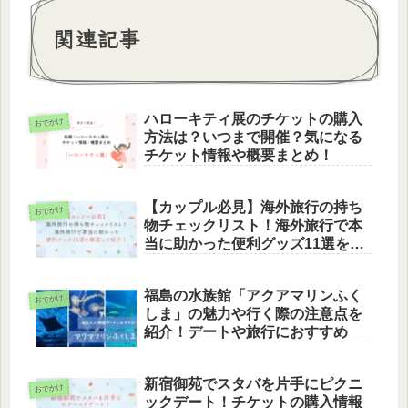
関連記事
ハローキティ展のチケットの購入
おでかけ
方法は？いつまで開催？気になる
チケット情報や概要まとめ！
【カップル必見】海外旅行の持ち
おでかけ
物チェックリスト！海外旅行で本
当に助かった便利グッズ11選を厳
選して紹介！
福島の水族館「アクアマリンふく
おでかけ
しま」の魅力や行く際の注意点を
紹介！デートや旅行におすすめ
新宿御苑でスタバを片手にピクニ
おでかけ
ックデート！チケットの購入情報