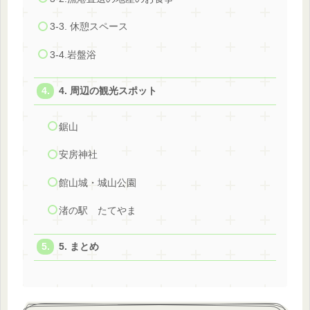
3-3. 休憩スペース
3-4.岩盤浴
4. 周辺の観光スポット
鋸山
安房神社
館山城・城山公園
渚の駅 たてやま
5. まとめ